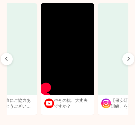
【献血にご協力あ
🌱その杭、大丈夫
【保安研修
りがとうございま
ですか？
訓練」を実
した😊】
した】⛑️🔥